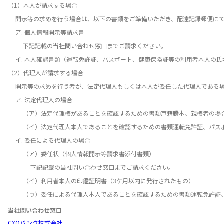
（1）本人が請求する場合
開示等の求めを行う場合は、以下の書類をご準備いただき、配達記録郵便にて
ア. 個人情報開示等請求書
下記記載の当社問い合わせ窓口までご請求ください。
イ. 本人確認書類（運転免許証、パスポート、健康保険証等の利用者本人の氏
（2）代理人が請求する場合
開示等の求めを行う者が、法定代理人もしくは本人が委任した代理人である場
ア. 法定代理人の場合
（ア）法定代理権があることを確認するための書類戸籍謄本、親権者の場合
（イ）法定代理人本人であることを確認するための書類運転免許証、パスポ
イ. 委任による代理人の場合
（ア）委任状（個人情報開示等請求書添付書類）
下記記載の当社問い合わせ窓口までご請求ください。
（イ）利用者本人の印鑑証明書（3ケ月以内に発行されたもの）
（ウ）委任による代理人本人であることを確認するための書類運転免許証、
当社問い合わせ窓口
CXOバンク株式会社