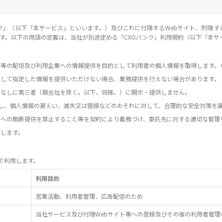
ンク」（以下「本サービス」といいます。）及びこれに付随するWebサイト、附随す
す。以下の用語の定義は、当社が別途定める「CXOバンク」利用規約（以下「本サ
イト等の配信及び利用企業への情報提供を目的として利用者の個人情報を取得します
のとして指定した情報を提供いただけない場合、業務提供を行えない場合があります。
意なしに第三者（親会社を除く。以下、同様。）に開示・提供しません。
理し、個人情報の漏えい、滅失又は毀損などのおそれに対して、合理的な安全対策を
三者への無断提供を禁止すること等を契約により義務づけ、委託先に対する適切な管理
応します。
で利用します。
利用目的
営業活動、利用者管理、広告配信のため
当社サービス及び付随Webサイト等への登録及びその後の利用者管理